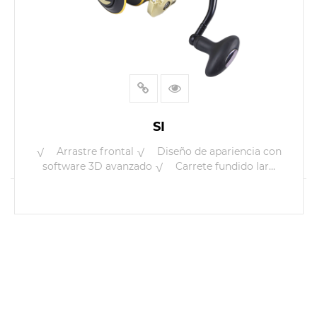
SI
√ Arrastre frontal √ Diseño de apariencia con
software 3D avanzado √ Carrete fundido lar...
LEER MÁS