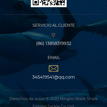
SERVICIO AL CLIENTE
(86) 13858319932
EMAIL
345419541@qq.com
Derechos de autor © 2022 Ningbo Black Shark
Fishing Tackle Co.,Ltd.