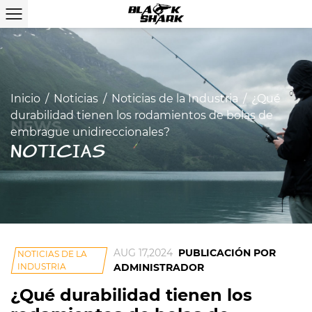
Inicio
/
Noticias
/
Noticias de la Industria
/
¿Qué
durabilidad tienen los rodamientos de bolas de
embrague unidireccionales?
NOTICIAS
AUG 17,2024
PUBLICACIÓN POR
NOTICIAS DE LA
INDUSTRIA
ADMINISTRADOR
¿Qué durabilidad tienen los