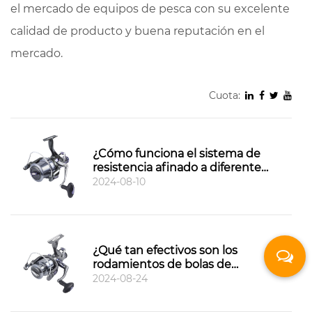
el mercado de equipos de pesca con su excelente
calidad de producto y buena reputación en el
mercado.
Cuota:
¿Cómo funciona el sistema de
resistencia afinado a diferentes
temperaturas y presiones de
2024-08-10
agua?
¿Qué tan efectivos son los
rodamientos de bolas de
embrague unidireccionales
2024-08-24
para evitar la inversión del
carrete?