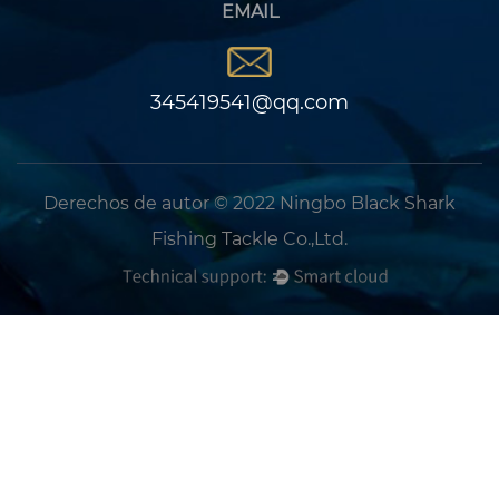
EMAIL
345419541@qq.com
Derechos de autor © 2022 Ningbo Black Shark
Fishing Tackle Co.,Ltd.