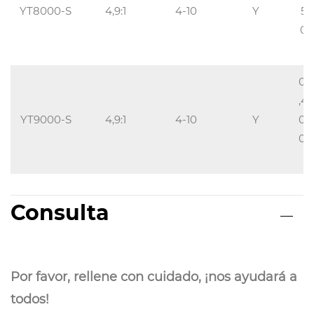
YT8000-S
4,9:1
4-10
Y
5/
00
0,
,45
YT9000-S
4,9:1
4-10
Y
0/2
0,1
Consulta
Por favor, rellene con cuidado, ¡nos ayudará a
todos!