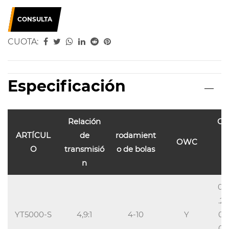
CONSULTA
CUOTA:
Especificación
Relación
Ca
ARTÍCUL
de
rodamient
d
OWC
O
transmisió
o de bolas
(
n
l
0.
.25
YT5000-S
4,9:1
4-10
Y
0/
0,8