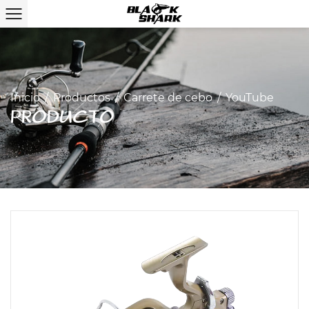
Inicio
/
Productos
/
Carrete de cebo
/
YouTube
PRODUCTO