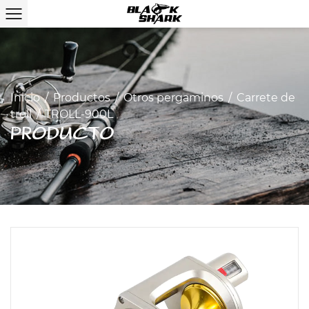
Inicio
/
Productos
/
Otros pergaminos
/
Carrete de
troll
/
TROLL-900L
PRODUCTO