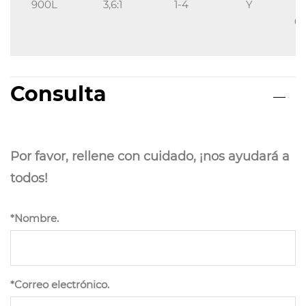
2
900L
3,6:1
1-4
Y
0,
2
Consulta
Por favor, rellene con cuidado, ¡nos ayudará a
todos!
*Nombre.
*Correo electrónico.