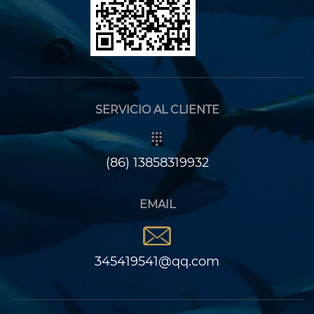
SERVICIO AL CLIENTE
(86) 13858319932
EMAIL
345419541@qq.com