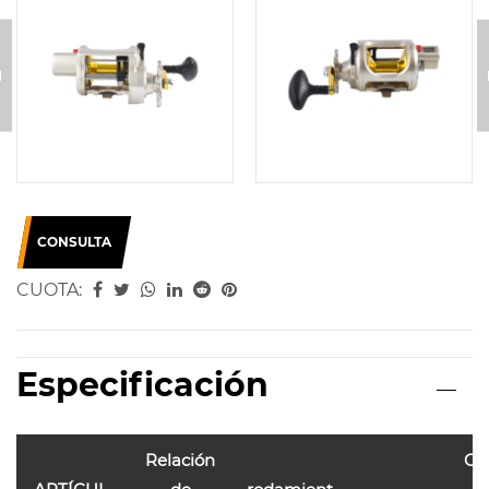
CONSULTA
CUOTA:
Especificación
Relación
Ca