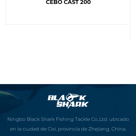
CEBO CAST 200
LEER MÁS
Ningbo Black Shark Fishing Tackle Co.,Ltd. ubicado
en la ciudad de Cixi, provincia de Zhejiang, China.