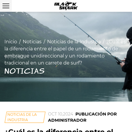
Inicio
/
Noticias
/
Noticias de la Industria
/
¿Cuál es
la diferencia entre el papel de un rodamiento de
embrague unidireccional y un rodamiento
tradicional en un carrete de surf?
NOTICIAS
OCT 10,2024
PUBLICACIÓN POR
NOTICIAS DE LA
INDUSTRIA
ADMINISTRADOR
¿Cuál es la diferencia entre el