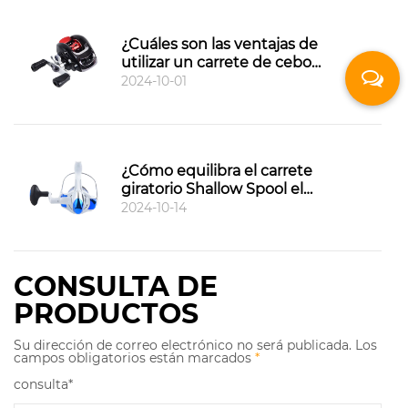
¿Cuáles son las ventajas de
utilizar un carrete de cebo
como el BAIT CAST 100 frente a
2024-10-01
un carrete de spinning?
¿Cómo equilibra el carrete
giratorio Shallow Spool el
impacto en la capacidad de la
2024-10-14
línea y la larga distancia de
lanzamiento?
CONSULTA DE
PRODUCTOS
Su dirección de correo electrónico no será publicada. Los
campos obligatorios están marcados
*
consulta*