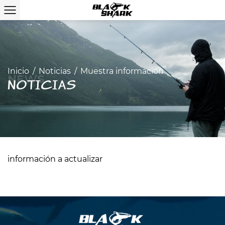
Inicio
/
Noticias
/
Muestra información
NOTICIAS
información a actualizar