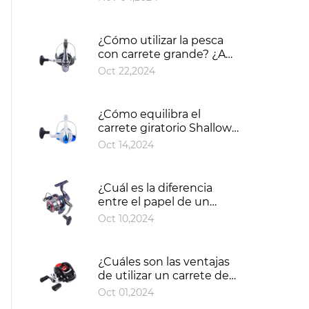
objetivo de Bait Runner
Reel?
¿Cómo utilizar la pesca
con carrete grande? ¿A
qué habilidades se debe
Oct 22,2024
prestar atención durante
la operación?
¿Cómo equilibra el
carrete giratorio Shallow
Spool el impacto en la
Oct 14,2024
capacidad de la línea y la
larga distancia de
lanzamiento?
¿Cuál es la diferencia
entre el papel de un
rodamiento de
Oct 10,2024
embrague unidireccional
y un rodamiento
tradicional en un carrete
¿Cuáles son las ventajas
de surf?
de utilizar un carrete de
cebo como el BAIT CAST
Oct 01,2024
100 frente a un carrete de