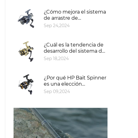
spinning?
¿Cómo mejora el sistema
de arrastre de
microajuste la precisión y
Sep 24,2024
el control durante la
pesca?
¿Cuál es la tendencia de
desarrollo del sistema de
arrastre de ajuste en el
Sep 18,2024
mercado de artes de
pesca?
¿Por qué HP Bait Spinner
es una elección
inteligente para mejorar
Sep 09,2024
su experiencia de pesca?