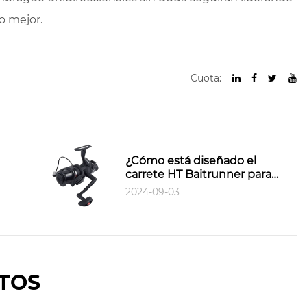
o mejor.
Cuota:
¿Cómo está diseñado el
carrete HT Baitrunner para
satisfacer las necesidades de
2024-09-03
los pescadores profesionales?
TOS